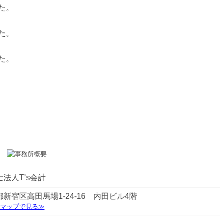
た。
た。
た。
。
法人T’s会計
新宿区高田馬場1-24-16 内田ビル4階
leマップで見る≫