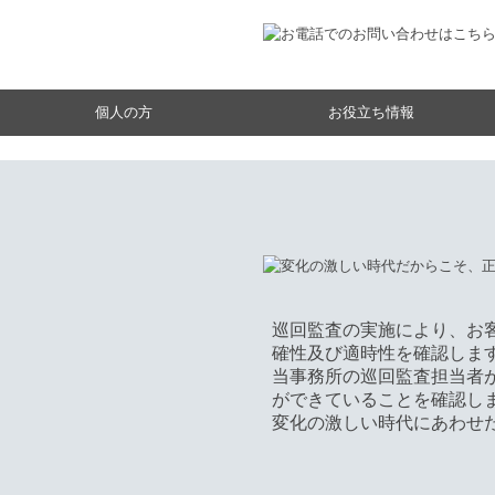
個人の方
お役立ち情報
税務カレンダー
経営者オススメ情報
補助金・助成金・融資情報
相続税額の早見表
国の共済制度活用コーナー
巡回監査の実施により、お
確性及び適時性を確認しま
当事務所の巡回監査担当者
ができていることを確認し
変化の激しい時代にあわせ