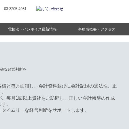
電帳法・インボイス最新情報
事務所概要・アクセス
ご挨拶
採用情報
先輩インタビュー
事務所通信
客様と毎月面談し、会計資料並びに会計記録の適法性、正
す。
が、毎月1回以上貴社をご訪問し、正しい会計帳簿の作成
ます。
たタイムリーな経営判断をサポートします。