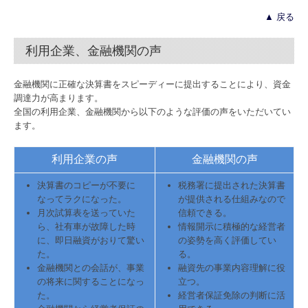
▲ 戻る
利用企業、金融機関の声
金融機関に正確な決算書をスピーディーに提出することにより、資金
調達力が高まります。
全国の利用企業、金融機関から以下のような評価の声をいただいてい
ます。
利用企業の声
金融機関の声
決算書のコピーが不要に
税務署に提出された決算書
なってラクになった。
が提供される仕組みなので
月次試算表を送っていた
信頼できる。
ら、社有車が故障した時
情報開示に積極的な経営者
に、即日融資がおりて驚い
の姿勢を高く評価してい
た。
る。
金融機関との会話が、事業
融資先の事業内容理解に役
の将来に関することになっ
立つ。
た。
経営者保証免除の判断に活