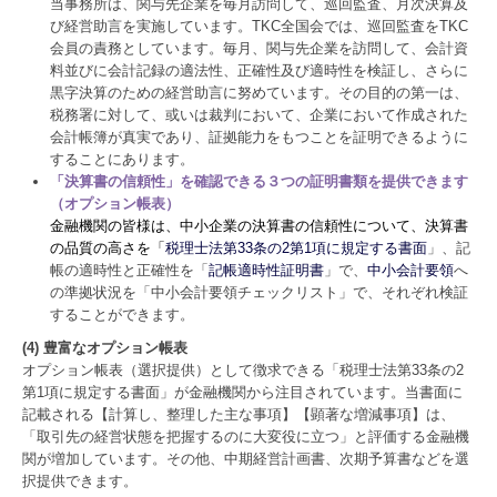
当事務所は、関与先企業を毎月訪問して、巡回監査、月次決算及
び経営助言を実施しています。TKC全国会では、巡回監査をTKC
会員の責務としています。毎月、関与先企業を訪問して、会計資
料並びに会計記録の適法性、正確性及び適時性を検証し、さらに
黒字決算のための経営助言に努めています。その目的の第一は、
税務署に対して、或いは裁判において、企業において作成された
会計帳簿が真実であり、証拠能力をもつことを証明できるように
することにあります。
「決算書の信頼性」を確認できる３つの証明書類を提供できます
（オプション帳表）
金融機関の皆様は、中小企業の決算書の信頼性について、決算書
の品質の高さを「
税理士法第33条の2第1項に規定する書面
」、記
帳の適時性と正確性を「
記帳適時性証明書
」で、
中小会計要領
へ
の準拠状況を「中小会計要領チェックリスト」で、それぞれ検証
することができます。
(4) 豊富なオプション帳表
オプション帳表（選択提供）として徴求できる「税理士法第33条の2
第1項に規定する書面」が金融機関から注目されています。当書面に
記載される【計算し、整理した主な事項】【顕著な増減事項】は、
「取引先の経営状態を把握するのに大変役に立つ」と評価する金融機
関が増加しています。その他、中期経営計画書、次期予算書などを選
択提供できます。