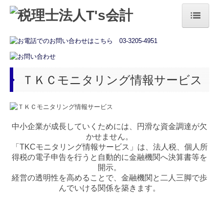
トップページ
法人の方
ＴＫＣモニタリング情報サービス
個人の方
お役立ち情報
税務カレンダー
中小企業が成長していくためには、円滑な資金調達が欠
かせません。
経営者オススメ情報
「TKCモニタリング情報サービス」は、
法人税、個人所
得税
の電子申告を行うと自動的に金融機関へ決算書等を
補助金・助成金・融資情報
開示。
経営の透明性を高めることで、金融機関と二人三脚で歩
相続税額の早見表
んでいける関係を築きます。
国の共済制度活用コーナー