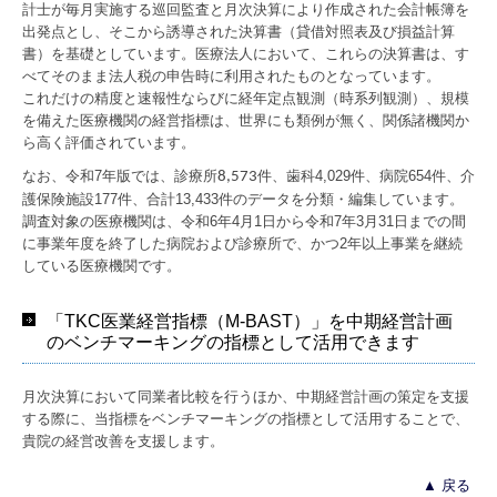
計士が毎月実施する巡回監査と月次決算により作成された会計帳簿を
電帳法・インボイス最新情報
出発点とし、そこから誘導された決算書（貸借対照表及び損益計算
書）を基礎としています。医療法人において、これらの決算書は、す
事務所概要・アクセス
べてそのまま法人税の申告時に利用されたものとなっています。
これだけの精度と速報性ならびに経年定点観測（時系列観測）、規模
ご挨拶
を備えた医療機関の経営指標は、世界にも類例が無く、関係諸機関か
ら高く評価されています。
採用情報
なお、令和7年版では、診療所
件、歯科4,029件、病院654件、介
8,573
護保険施設177件、合計13,433件のデータを分類・編集しています。
先輩インタビュー
調査対象の医療機関は、令和6年4月1日から令和7年3月31日までの間
に事業年度を終了した病院および診療所で、かつ2年以上事業を継続
事務所通信
している医療機関です。
「TKC医業経営指標（M-BAST）」を中期経営計画
のベンチマーキングの指標として活用できます
月次決算において同業者比較を行うほか、中期経営計画の策定を支援
する際に、当指標をベンチマーキングの指標として活用することで、
貴院の経営改善を支援します。
▲ 戻る