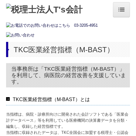
トップページ
法人の方
TKC医業経営指標（M-BAST）
個人の方
お役立ち情報
当事務所は「TKC医業経営指標（M-BAST）」
を利用して、病医院の経営改善を支援していま
税務カレンダー
す。
経営者オススメ情報
TKC医業経営指標（M-BAST）とは
補助金・助成金・融資情報
当指標は、病院・診療所向けに開発された会計ソフトである「医業会
相続税額の早見表
計データベース」等を利用している医療機関の決算書データを分類・
編集し、収録した経営指標です。
国の共済制度活用コーナー
当指標に収録されたデータは、TKC全国会に加盟する税理士・公認会