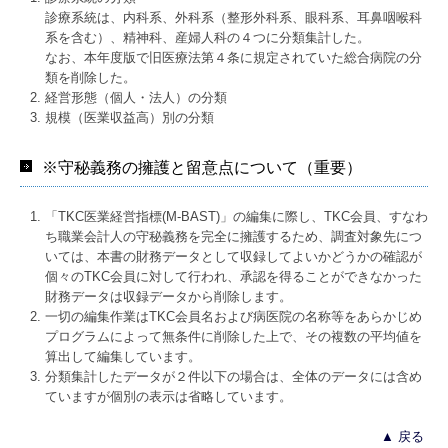
診療系統は、内科系、外科系（整形外科系、眼科系、耳鼻咽喉科
系を含む）、精神科、産婦人科の４つに分類集計した。
なお、本年度版で旧医療法第４条に規定されていた総合病院の分
類を削除した。
経営形態（個人・法人）の分類
規模（医業収益高）別の分類
※守秘義務の擁護と留意点について（重要）
「TKC医業経営指標(M-BAST)」の編集に際し、TKC会員、すなわ
ち職業会計人の守秘義務を完全に擁護するため、調査対象先につ
いては、本書の財務データとして収録してよいかどうかの確認が
個々のTKC会員に対して行われ、承認を得ることができなかった
財務データは収録データから削除します。
一切の編集作業はTKC会員名および病医院の名称等をあらかじめ
プログラムによって無条件に削除した上で、その複数の平均値を
算出して編集しています。
分類集計したデータが２件以下の場合は、全体のデータには含め
ていますが個別の表示は省略しています。
▲ 戻る