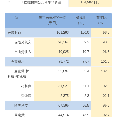
７
１医療機関当たり平均資産
104,982千円
項 目
黒字医療機関平均
構成比
前年比
（千円）
（％）
（％）
医業収益
101,293
100.0
98.3
保険分収入
90,367
89.2
98.5
自由分収入
10,925
10.7
96.6
医業費用
78,772
77.7
101.8
変動費(材
33,897
33.4
102.5
料費･委託費)
材料費
31,521
31.1
102.5
委託費
2,375
2.3
102.1
限界利益
67,396
66.5
96.3
固定費
44,514
43.9
102.7