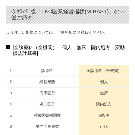
令和7年版「TKC医業経営指標(M-BAST)」の一
部ご紹介
より詳しい指標については、当事務所にお尋ねください。
[全診療科（全機関） 個人 無床 院内処方 変動
損益計算書]
１
診療科
全診療科（全機関）
２
経営形態
個人
３
病床区分
無床
４
処方区分
院内処方
５
対象医療機関数
695件
６
平均従事員数
7.4人