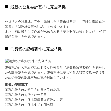
最新の公益会計基準に完全準拠
公益法人会計基準に完全に準拠した「貸借対照表」「正味財産増減計
算書」「財務諸表等の注記」を作成できます。
また、補助簿として作成が求められる「基本財産台帳」および 「特定
資産台帳」を作成できます。
消費税の記帳要件に完全準拠
消費税の仕入税額控除に必要な記帳要件（消費税法第30条）を満たし
た会計帳簿を作成できます。消費税法に基づく仕入税額控除を受ける
ための帳簿の記載事項に完全対応しています。
帳簿の記載事項
①課税仕入れの相手方の氏名又は名称
②課税仕入れを行った年月日
③課税仕入れに係る資産又は役務の内容
④課税仕入れに係る支払対価の額