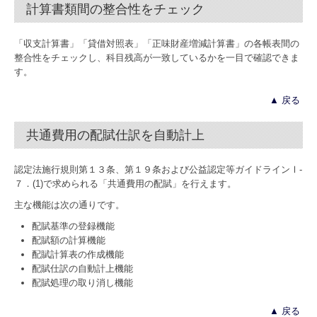
計算書類間の整合性をチェック
「収支計算書」「貸借対照表」「正味財産増減計算書」の各帳表間の
整合性をチェックし、科目残高が一致しているかを一目で確認できま
す。
▲ 戻る
共通費用の配賦仕訳を自動計上
認定法施行規則第１３条、第１９条および公益認定等ガイドラインⅠ-
７．(1)で求められる「共通費用の配賦」を行えます。
主な機能は次の通りです。
配賦基準の登録機能
配賦額の計算機能
配賦計算表の作成機能
配賦仕訳の自動計上機能
配賦処理の取り消し機能
▲ 戻る