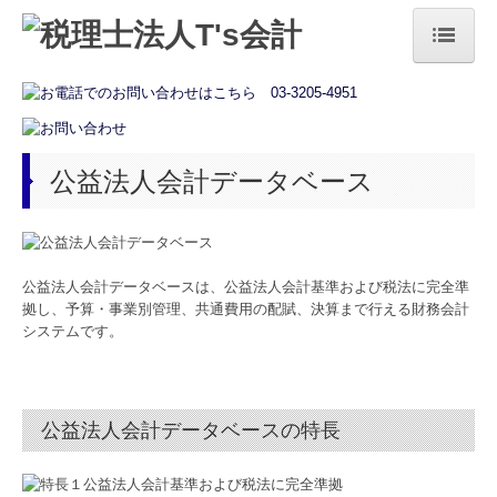
トップページ
法人の方
公益法人会計データベース
個人の方
お役立ち情報
税務カレンダー
公益法人会計データベースは、公益法人会計基準および税法に完全準
拠し、予算・事業別管理、共通費用の配賦、決算まで行える財務会計
経営者オススメ情報
システムです。
補助金・助成金・融資情報
相続税額の早見表
公益法人会計データベースの特長
国の共済制度活用コーナー