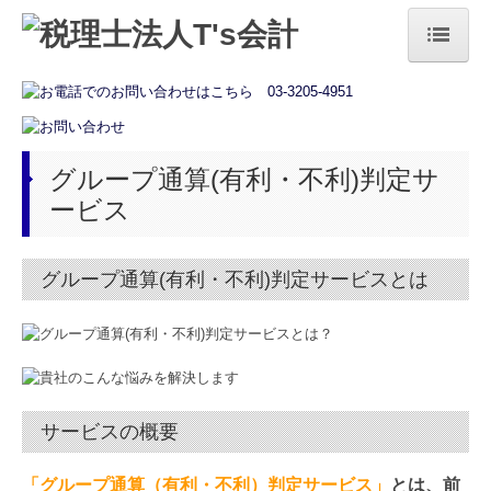
トップページ
法人の方
グループ通算(有利・不利)判定サ
個人の方
ービス
お役立ち情報
グループ通算(有利・不利)判定サービスとは
税務カレンダー
経営者オススメ情報
補助金・助成金・融資情報
相続税額の早見表
サービスの概要
国の共済制度活用コーナー
「グループ通算（有利・不利）判定サービス」
とは、前