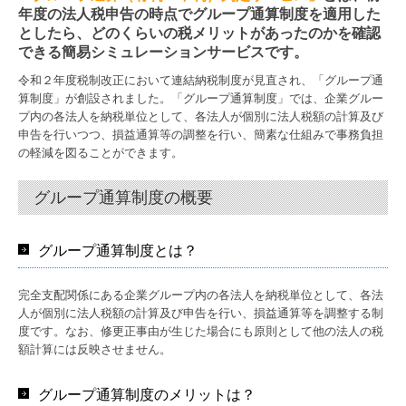
年度の法人税申告の時点でグループ通算制度を適用した
電帳法・インボイス最新情報
としたら、どのくらいの税メリットがあったのかを確認
できる簡易シミュレーションサービスです。
事務所概要・アクセス
令和２年度税制改正において連結納税制度が見直され、「グループ通
ご挨拶
算制度」が創設されました。「グループ通算制度」では、企業グルー
プ内の各法人を納税単位として、各法人が個別に法人税額の計算及び
申告を行いつつ、損益通算等の調整を行い、簡素な仕組みで事務負担
採用情報
の軽減を図ることができます。
先輩インタビュー
グループ通算制度の概要
事務所通信
グループ通算制度とは？
完全支配関係にある企業グループ内の各法人を納税単位として、各法
人が個別に法人税額の計算及び申告を行い、損益通算等を調整する制
度です。なお、修更正事由が生じた場合にも原則として他の法人の税
額計算には反映させません。
グループ通算制度のメリットは？