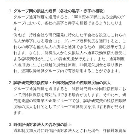
グループ間の損益の通算（各社の黒字・赤字の相殺）
グループ通算制度を適用すると、100％資本関係にある企業のグ
ループにおいて、各社の黒字と赤字を相殺できるようになりま
す。
例えば、持株会社や研究開発に特化した子会社を設立しこれらの
法人が赤字になる場合には、グループ通算制度を適用すると、こ
れらの赤字を他の法人の所得と通算できるため、節税効果が生ま
れます。さらに、所得法人から欠損法人へ通算税効果額の授受に
よる(課税関係が生じない)資金支援が行えます。また、通算制度
の適用後に生じた繰越欠損金は原則、非特定欠損金と取り扱わ
れ、翌期以降通算グループ内で有効活用することができます。
試験研究費税額控除・外国税額控除の控除限度額の拡大
グループ通算制度を適用すると、試験研究費や外国税額控除にお
いて控除限度額を有効活用できる場合があります。そのため、研
究開発型の製造業の企業グループでは、試験研究費の税額控除限
度額の拡大を目的としてグループ通算制度を採用する例が見られ
ます。
時価評価対象法人の含み損の計上
通算制度加入時に時価評価対象法人とされた場合、評価対象資産