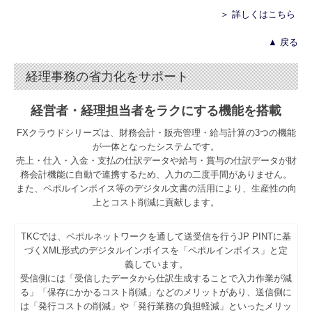
＞ 詳しくはこちら
▲ 戻る
経理事務の省力化をサポート
経営者・経理担当者をラクにする機能を搭載
FXクラウドシリーズは、財務会計・販売管理・給与計算の3つの機能
が一体となったシステムです。
売上・仕入・入金・支払の仕訳データや給与・賞与の仕訳データが財
務会計機能に自動で連携するため、入力の二度手間がありません。
また、ペポルインボイス等のデジタル文書の活用により、生産性の向
上とコスト削減に貢献します。
TKCでは、ペポルネットワークを通して送受信を行うJP PINTに基
づくXML形式のデジタルインボイスを「ペポルインボイス」と定
義しています。
受信側には「受信したデータから仕訳生成することで入力作業が減
る」「保存にかかるコスト削減」などのメリットがあり、送信側に
は「発行コストの削減」や「発行業務の負担軽減」といったメリッ