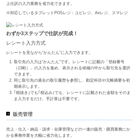
上仕訳の入力業務を省力化できます。
※対応しているタブレットPOSレジ：ユビレジ、Airレジ、スマレジ
わずか3ステップで仕訳が完成！
レシート入力方式
レシートを見ながら“かんたん”に入力できます。
取引先の入力は”かんたん”です。レシートに記載の「登録番号
（13桁）」の入力を進め、表示される候補の中から取引先を選択
できます。
同じ取引先の過去の取引履歴を参照し、勘定科目や元帳摘要を初
期表示します。
｢税抜き｣でも｢税込み｣でも、レシートに記載された金額をそのま
ま入力するだけ。手計算は不要です。
販売管理
売上・仕入・納品・請求・在庫管理などの一連の販売・購買業務にか
かる事務作業を大幅に省力化します。