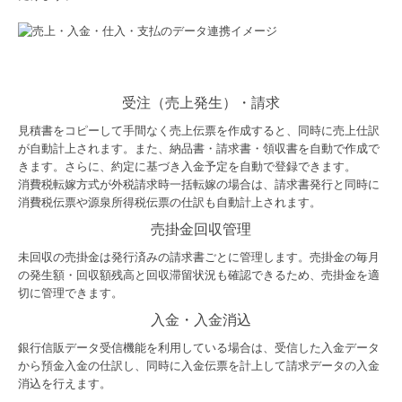
受注（売上発生）・請求
見積書をコピーして手間なく売上伝票を作成すると、同時に売上仕訳
が自動計上されます。また、納品書・請求書・領収書を自動で作成で
きます。さらに、約定に基づき入金予定を自動で登録できます。
消費税転嫁方式が外税請求時一括転嫁の場合は、請求書発行と同時に
消費税伝票や源泉所得税伝票の仕訳も自動計上されます。
売掛金回収管理
未回収の売掛金は発行済みの請求書ごとに管理します。売掛金の毎月
の発生額・回収額残高と回収滞留状況も確認できるため、売掛金を適
切に管理できます。
入金・入金消込
銀行信販データ受信機能を利用している場合は、受信した入金データ
から預金入金の仕訳し、同時に入金伝票を計上して請求データの入金
消込を行えます。