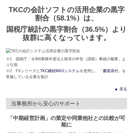
TKCの会計ソフトの活用企業の黒字
割合（58.1%）は、
国税庁統計の黒字割合（36.5%）より
抜群に高くなっています。
※1 国税庁「令和6事務年度法人税等の申告（課税）事績の概要」よ
り引用
※2 FXシリーズと
TKC継続MASシステム
を使用し、「
書面添付
」を
実施している企業を集計
▲ 戻る
当事務所から安心のサポート
「中期経営計画」の策定や同業他社との比較が可
能に