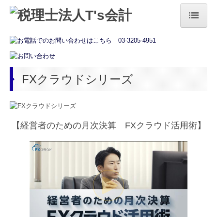
トップページ
法人の方
FXクラウドシリーズ
個人の方
お役立ち情報
税務カレンダー
【経営者のための月次決算 FXクラウド活用術】
経営者オススメ情報
補助金・助成金・融資情報
相続税額の早見表
国の共済制度活用コーナー