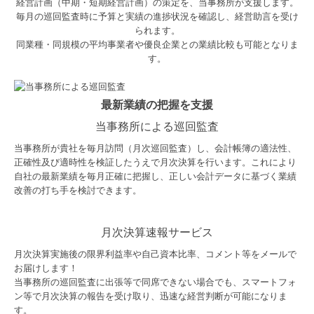
経営計画（中期・短期経営計画）の策定を、当事務所が支援します。
毎月の巡回監査時に予算と実績の進捗状況を確認し、経営助言を受け
られます。
同業種・同規模の平均事業者や優良企業との業績比較も可能となりま
す。
最新業績の把握を支援
当事務所による巡回監査
当事務所が貴社を毎月訪問（月次巡回監査）し、会計帳簿の適法性、
正確性及び適時性を検証したうえで月次決算を行います。これにより
自社の最新業績を毎月正確に把握し、正しい会計データに基づく業績
改善の打ち手を検討できます。
月次決算速報サービス
月次決算実施後の限界利益率や自己資本比率、コメント等をメールで
お届けします！
当事務所の巡回監査に出張等で同席できない場合でも、スマートフォ
ン等で月次決算の報告を受け取り、迅速な経営判断が可能になりま
す。