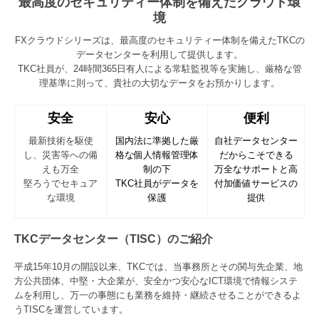
最高度のセキュリティー体制を備えたクラウド環
境
FXクラウドシリーズは、最高度のセキュリティー体制を備えたTKCの
データセンターを利用して提供します。
TKC社員が、24時間365日有人による常駐監視等を実施し、厳格な管
理基準に則って、貴社の大切なデータをお預かりします。
安全
安心
便利
最新技術を駆使
国内法に準拠した厳
自社データセンター
し、災害等への備
格な個人情報管理体
だからこそできる
えも万全
制の下
万全なサポートと高
堅ろうでセキュア
TKC社員がデータを
付加価値サービスの
な環境
保護
提供
TKCデータセンター（TISC）のご紹介
平成15年10月の開設以来、TKCでは、当事務所とその関与先企業、地
方公共団体、中堅・大企業が、安全かつ安心なICT環境で情報システ
ムを利用し、万一の事態にも業務を維持・継続させることができるよ
うTISCを運営しています。