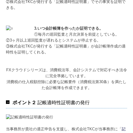
②株式会社TKCが発行する「記帳適時性証明書」でその事実を証明で
きる。
3.いつ会計帳簿を作ったか証明できる。
①毎月の巡回監査と月次決算を前提としている。
②3ヶ月以上巡回監査が遅れるとシステムが停止する。
③株式会社TKCが発行する「記帳適時性証明書」が会計帳簿作成の適
時性を証明してくれる。
FXクラウドシリーズは、消費税法等、会計システムで対応すべき法令
に完全準拠しています。
消費税の仕入税額控除に必要な記帳要件（消費税法第30条）を満たし
た会計帳簿を作成できます。
ポイント２
記帳適時性証明書の発行
当事務所が貴社の適正申告を支援し、株式会社TKCが当事務所に「
記