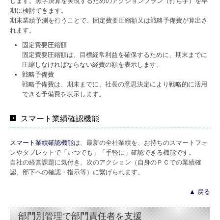
します。黒字決算を実現するためのアクションプラン（打ち手）を早
期に検討できます。
期末業績予測を行うことで、固定費要圧縮額又は戦略予備費が算出さ
れます。
固定費要圧縮額
固定費要圧縮額は、目標経常利益を確保するために、期末までに
圧縮しなければならない経費の額を表示します。
戦略予備費
戦略予備費は、期末までに、社長の意思決定により戦略的に活用
できる予備費を表示します。
スマート業績確認機能
スマート業績確認機能
は、最新の全社業績を、お持ちのスマートフォ
ンやタブレットで「いつでも」「手軽に」確認できる機能です。
自社の経営課題に気付き、次のアクション（自身のＰＣでの業績確
認、部下への確認・指示等）に繋げられます。
▲ 戻る
部門別管理で部門責任者を支援