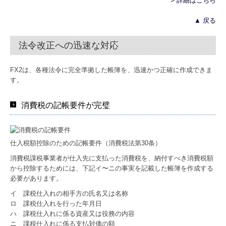
> 詳細はこちら
▲ 戻る
法令改正への迅速な対応
FX2は、各種法令に完全準拠した帳簿を、迅速かつ正確に作成できま
す。
消費税の記帳要件が完璧
仕入税額控除のための記帳要件（消費税法第30条）
消費税課税事業者が仕入先に支払った消費税を、納付すべき消費税額
から控除するためには、下記イ〜ニの事実を記載した帳簿を作成する
必要があります。
イ 課税仕入れの相手方の氏名又は名称
ロ 課税仕入れを行った年月日
ハ 課税仕入れに係る資産又は役務の内容
ニ 課税仕入れに係る支払対価の額