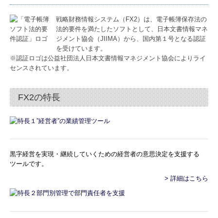
電帳法・インボイス最新情報
戦略財務情報システム（FX2）は、電子帳簿保存法の
法的要件を満たしたソフトとして、日本文書情報マネ
事務所概要・アクセス
ジメント協会（JIIMA）から、国内第１号となる認証
を受けています。
ご挨拶
※認証ロゴは公益社団法人日本文書情報マネジメント協会によりライ
センスされています。
採用情報
先輩インタビュー
FX2の特長
事務所通信
黒字経営を実現・継続していくための経営者の意思決定を支援する
ツールです。
> 詳細はこちら