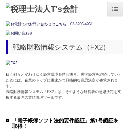
トップページ
法人の方
戦略財務情報システム（FX2）
個人の方
お役立ち情報
税務カレンダー
日々刻々と変わりゆく経営環境を勝ち抜き、黒字経営を継続していく
ためには、企業のトップに迅速かつ戦略的な意思決定が要求されま
経営者オススメ情報
す。
戦略財務情報システム「FX2」は、そのような経営者の意思決定を支
援する最強の業績管理ツールです。
補助金・助成金・融資情報
相続税額の早見表
「電子帳簿ソフト法的要件認証」第1号認証を
国の共済制度活用コーナー
取得！