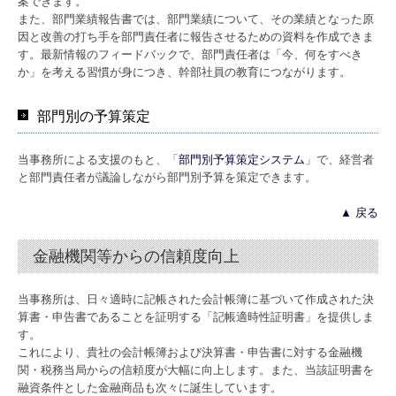
案できます。
また、部門業績報告書では、部門業績について、その業績となった原
因と改善の打ち手を部門責任者に報告させるための資料を作成できま
す。最新情報のフィードバックで、部門責任者は「今、何をすべき
か」を考える習慣が身につき、幹部社員の教育につながります。
部門別の予算策定
当事務所による支援のもと、「
部門別予算策定システム
」で、経営者
と部門責任者が議論しながら部門別予算を策定できます。
▲ 戻る
金融機関等からの信頼度向上
当事務所は、日々適時に記帳された会計帳簿に基づいて作成された決
算書・申告書であることを証明する「記帳適時性証明書」を提供しま
す。
これにより、貴社の会計帳簿および決算書・申告書に対する金融機
関・税務当局からの信頼度が大幅に向上します。また、当該証明書を
融資条件とした金融商品も次々に誕生しています。