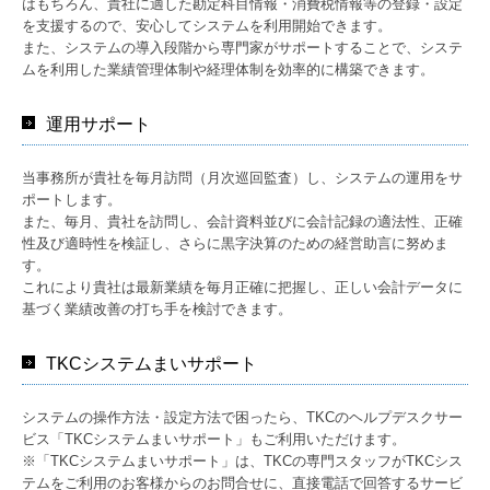
はもちろん、貴社に適した勘定科目情報・消費税情報等の登録・設定
を支援するので、安心してシステムを利用開始できます。
また、システムの導入段階から専門家がサポートすることで、システ
ムを利用した業績管理体制や経理体制を効率的に構築できます。
運用サポート
当事務所が貴社を毎月訪問（月次巡回監査）し、システムの運用をサ
ポートします。
また、毎月、貴社を訪問し、会計資料並びに会計記録の適法性、正確
性及び適時性を検証し、さらに黒字決算のための経営助言に努めま
す。
これにより貴社は最新業績を毎月正確に把握し、正しい会計データに
基づく業績改善の打ち手を検討できます。
TKCシステムまいサポート
システムの操作方法・設定方法で困ったら、TKCのヘルプデスクサー
ビス「TKCシステムまいサポート」もご利用いただけます。
※「TKCシステムまいサポート」は、TKCの専門スタッフがTKCシス
テムをご利用のお客様からのお問合せに、直接電話で回答するサービ